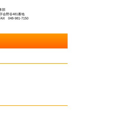
本部
大字会野谷481番地
AX 048‐981‐7150