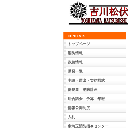
CONTENTS
トップページ
消防情報
救急情報
講習一覧
申請・届出・契約様式
例規集 消防計画
組合議会 予算 年報
情報公開制度
入札
東埼玉消防指令センター